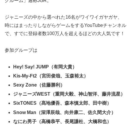
グルーム」通称JGR。
ジャニーズの中から選べれた16名がワイワイガヤガヤ、
時にはまったりしながらゲームをするYouTubeチャンネル
で、すでに登録者数100万人を超えるほどの大人気です！
参加グループは
Hey! Say! JUMP（有岡大貴）
Kis-My-Ft2（宮田俊哉、玉森裕太）
Sexy Zone（佐藤勝利）
ジャニーズWEST（重岡大毅、神山智洋、藤井流星）
SixTONES（髙地優吾、森本慎太郎、田中樹）
Snow Man（深澤辰哉、向井康二、佐久間大介）
なにわ男子（高橋恭平、長尾謙杜、大橋和也）