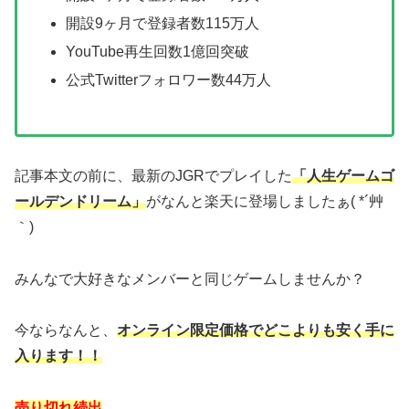
開設9ヶ月で登録者数115万人
YouTube再生回数1億回突破
公式Twitterフォロワー数44万人
記事本文の前に、最新のJGRでプレイした
「人生ゲームゴ
ールデンドリーム」
がなんと楽天に登場しましたぁ( *´艸
｀)
みんなで大好きなメンバーと同じゲームしませんか？
今ならなんと、
オンライン限定価格でどこよりも安く手に
入ります！！
売り切れ続出